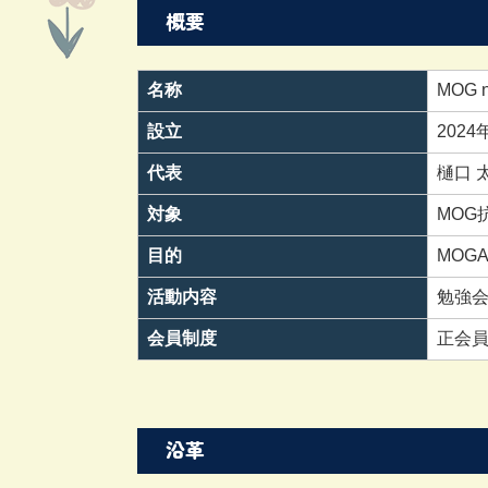
概要
名称
MOG n
設立
202
代表
樋口 
対象
MOG
目的
MOG
活動内容
勉強会
会員制度
正会
沿革