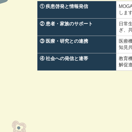
① 疾患啓発と情報発信
MOG
しま
② 患者・家族のサポート
日常
ぎ、
③ 医療・研究との連携
医療
知見
④ 社会への発信と連帯
教育
解促