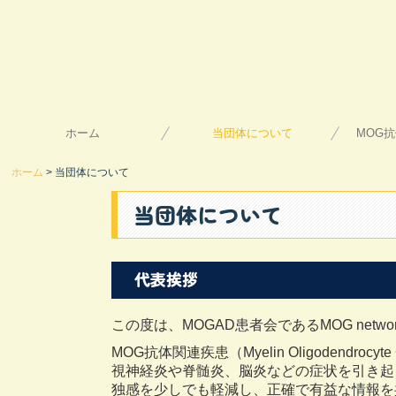
ホーム
当団体について
MOG
ホーム
当団体について
お知らせ
入会について
活動内容
当団体について
代表挨拶
この度は、MOGAD患者会であるMOG ne
MOG抗体関連疾患（Myelin Oligodendrocy
視神経炎や脊髄炎、脳炎などの症状を引き起
独感を少しでも軽減し、正確で有益な情報を