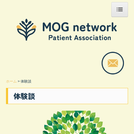
ホーム
お知らせ
当団体について
入会について
活動内容
ホーム
体験談
MOG抗体関連疾患とは？
体験談
生活の注意
体験談
リンク集